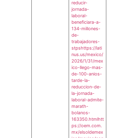
reducir-
jornada-
laboral-
beneficiara-a-
134-millones-
de-
trabajadores-
stps
https://lati
nus.us/mexico/
2026/1/31/mex
ico-llego-mas-
de-100-anios-
tarde-la-
reduccion-de-
la-jornada-
laboral-admite-
marath-
bolanos-
163350.html
htt
ps://oem.com.
mx/elsoldemex