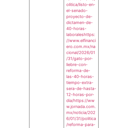
olitica/listo-en-
el-senado-
proyecto-de-
dictamen-de-
40-horas-
laborales
https:
//www.elfinanci
ero.com.mx/na
cional/2026/01
/31/gato-por-
liebre-con-
reforma-de-
las-40-horas-
tiempo-extra-
sera-de-hasta-
12-horas-por-
dia/
https://ww
w.jornada.com.
mx/noticia/202
6/01/31/politica
/reforma-para-