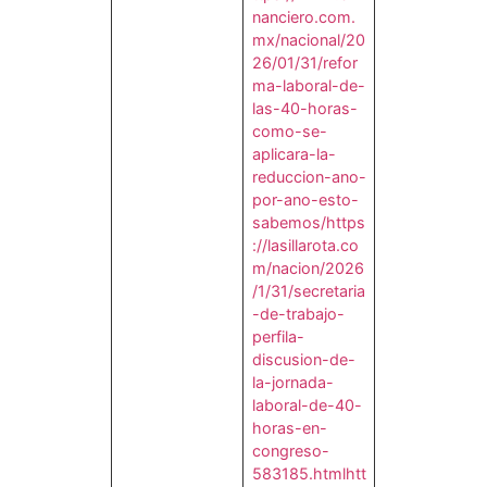
nanciero.com.
mx/nacional/20
26/01/31/refor
ma-laboral-de-
las-40-horas-
como-se-
aplicara-la-
reduccion-ano-
por-ano-esto-
sabemos/
https
://lasillarota.co
m/nacion/2026
/1/31/secretaria
-de-trabajo-
perfila-
discusion-de-
la-jornada-
laboral-de-40-
horas-en-
congreso-
583185.html
htt