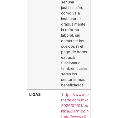
ser una
justificación,
como va a
instaurarse
gradualmente
la reforma
laboral, sin
demeritar los
sueldos ni el
pago de horas
extras.El
funcionario
también cuales
serán los
sectores mas
beneficiados.
LIGAS
https://www.jo
rnada.com.mx/
2026/02/01/po
litica/007n1pol
h
ttps://www.elfi