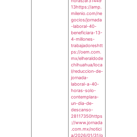
horas/ar31449
13
https://amp.
milenio.com/ne
gocios/jornada
-laboral-40-
beneficiara-13-
4-millones-
trabajadores
htt
ps://oem.com.
mx/elheraldode
chihuahua/loca
l/reduccion-de-
jornada-
laboral-a-40-
horas-solo-
contemplara-
un-dia-de-
descanso-
28117350
https
://www.jornada
.com.mx/notici
a/2026/01/31/p