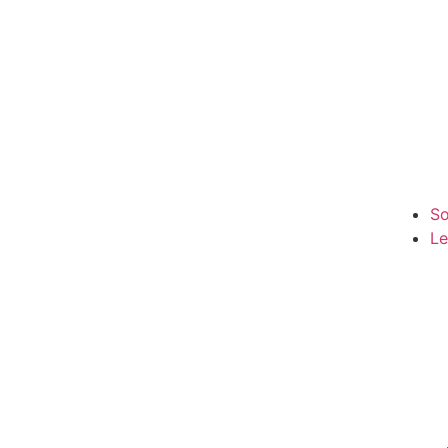
So
Le