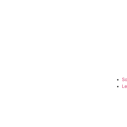
So
Le