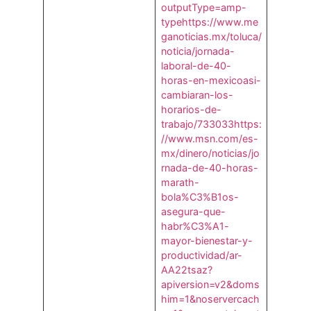
outputType=amp-
type
https://www.me
ganoticias.mx/toluca/
noticia/jornada-
laboral-de-40-
horas-en-mexicoasi-
cambiaran-los-
horarios-de-
trabajo/733033
https:
//www.msn.com/es-
mx/dinero/noticias/jo
rnada-de-40-horas-
marath-
bola%C3%B1os-
asegura-que-
habr%C3%A1-
mayor-bienestar-y-
productividad/ar-
AA22tsaz?
apiversion=v2&doms
him=1&noservercach