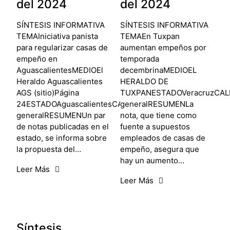
del 2024
del 2024
SÍNTESIS INFORMATIVA
SÍNTESIS INFORMATIVA
TEMAIniciativa panista
TEMAEn Tuxpan
para regularizar casas de
aumentan empeños por
empeño en
temporada
AguascalientesMEDIOEl
decembrinaMEDIOEL
Heraldo Aguascalientes
HERALDO DE
AGS (sitio)Página
TUXPANESTADOVeracruzCALIF
24ESTADOAguascalientesCALIFICACIÓNNegativa
generalRESUMENLa
generalRESUMENUn par
nota, que tiene como
de notas publicadas en el
fuente a supuestos
estado, se informa sobre
empleados de casas de
la propuesta del…
empeño, asegura que
hay un aumento…
Leer Más
Leer Más
Síntesis