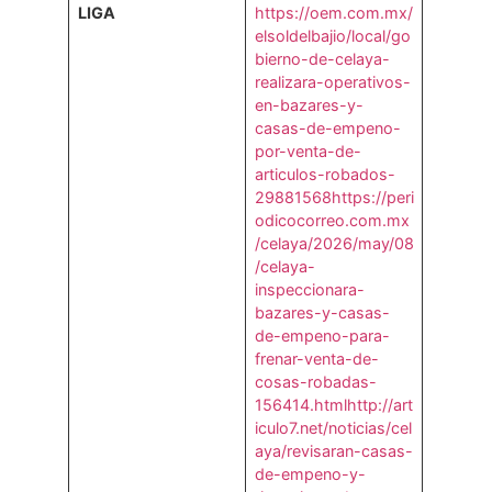
LIGA
https://oem.com.mx/
elsoldelbajio/local/go
bierno-de-celaya-
realizara-operativos-
en-bazares-y-
casas-de-empeno-
por-venta-de-
articulos-robados-
29881568
https://peri
odicocorreo.com.mx
/celaya/2026/may/08
/celaya-
inspeccionara-
bazares-y-casas-
de-empeno-para-
frenar-venta-de-
cosas-robadas-
156414.html
http://art
iculo7.net/noticias/cel
aya/revisaran-casas-
de-empeno-y-