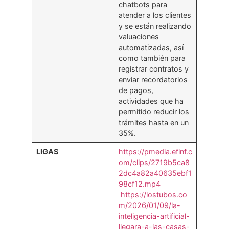
chatbots para
atender a los clientes
y se están realizando
valuaciones
automatizadas, así
como también para
registrar contratos y
enviar recordatorios
de pagos,
actividades que ha
permitido reducir los
trámites hasta en un
35%.
LIGAS
https://pmedia.efinf.c
om/clips/2719b5ca8
2dc4a82a40635ebf1
98cf12.mp4
https://lostubos.co
m/2026/01/09/la-
inteligencia-artificial-
llegara-a-las-casas-