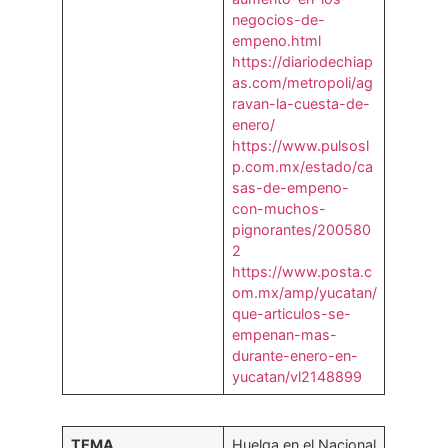
negocios-de-
empeno.html
https://diariodechiap
as.com/metropoli/ag
ravan-la-cuesta-de-
enero/
https://www.pulsosl
p.com.mx/estado/ca
sas-de-empeno-
con-muchos-
pignorantes/200580
2
https://www.posta.c
om.mx/amp/yucatan/
que-articulos-se-
empenan-mas-
durante-enero-en-
yucatan/vl2148899
TEMA
Huelga en el Nacional