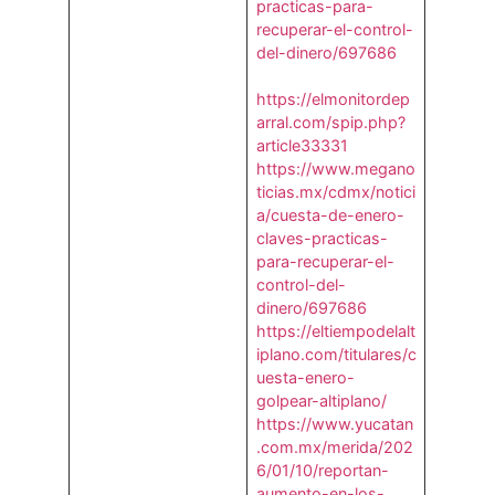
practicas-para-
recuperar-el-control-
del-dinero/697686
https://elmonitordep
arral.com/spip.php?
article33331
https://www.megano
ticias.mx/cdmx/notici
a/cuesta-de-enero-
claves-practicas-
para-recuperar-el-
control-del-
dinero/697686
https://eltiempodelalt
iplano.com/titulares/c
uesta-enero-
golpear-altiplano/
https://www.yucatan
.com.mx/merida/202
6/01/10/reportan-
aumento-en-los-