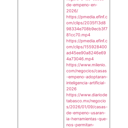
de-empeno-en-
2026/
https://pmedia.efinf.c
om/clips/2035f13d8
98334e708b9ecb3f7
81cc70.mp4
https://pmedia.efinf.c
om/clips/155928400
ad45ee90a8246e69
4a73046.mp4
https://www.milenio.
com/negocios/casas
-empeno-adoptaran-
inteligencia-artificial-
2026
https://www.diariode
tabasco.mx/negocio
s/2026/01/09/casas-
de-empeno-usaran-
ia-herramientas-que-
nos-permitan-