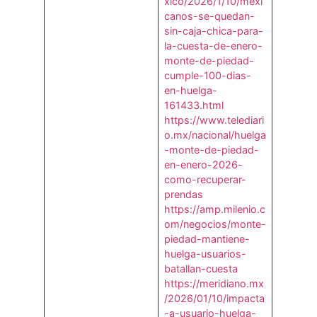
xico/2026/1/10/mexi
canos-se-quedan-
sin-caja-chica-para-
la-cuesta-de-enero-
monte-de-piedad-
cumple-100-dias-
en-huelga-
161433.html
https://www.telediari
o.mx/nacional/huelga
-monte-de-piedad-
en-enero-2026-
como-recuperar-
prendas
https://amp.milenio.c
om/negocios/monte-
piedad-mantiene-
huelga-usuarios-
batallan-cuesta
https://meridiano.mx
/2026/01/10/impacta
-a-usuario-huelga-