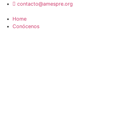
Ir
contacto@amespre.org
al
contenido
Home
Conócenos