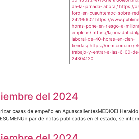
de-la-jornada-laboral/
https://
foro-en-cuauhtemoc-sobre-redu
24299602
https://www.publim
horas-pone-en-riesgo-a-millo
empleos/
https://lajornadahid
laboral-de-40-horas-en-cien-
tiendas/
https://oem.com.mx/elso
trabajo-y-entrar-a-las-6-00-d
24304120
iciembre del 2024
rizar casas de empeño en AguascalientesMEDIOEl Heraldo 
UMENUn par de notas publicadas en el estado, se inform
iciembre del 2024