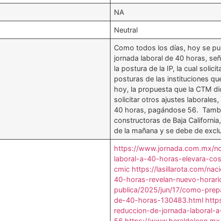
NA
Neutral
Como todos los días, hoy se pub
jornada laboral de 40 horas, señ
la postura de la IP, la cual soli
posturas de las instituciones qu
hoy, la propuesta que la CTM d
solicitar otros ajustes laborale
40 horas, pagándose 56. Tamb
constructoras de Baja California
de la mañana y se debe de exclui
https://www.jornada.com.mx/no
laboral-a-40-horas-elevara-co
cmic
https://lasillarota.com/na
40-horas-revelan-nuevo-horar
publica/2025/jun/17/como-prepa
de-40-horas-130483.html
http
reduccion-de-jornada-laboral
56
https://www.heraldoleon.mx