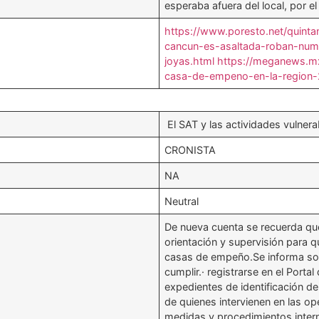
esperaba afuera del local, por 
https://www.poresto.net/quin
cancun-es-asaltada-roban-num
joyas.html
https://meganews.m
casa-de-empeno-en-la-region-
El SAT y las actividades vulnera
CRONISTA
NA
Neutral
De nueva cuenta se recuerda que 
orientación y supervisión para qu
casas de empeño.Se informa sob
cumplir.· registrarse en el Port
expedientes de identificación de 
de quienes intervienen en las ope
medidas y procedimientos inter