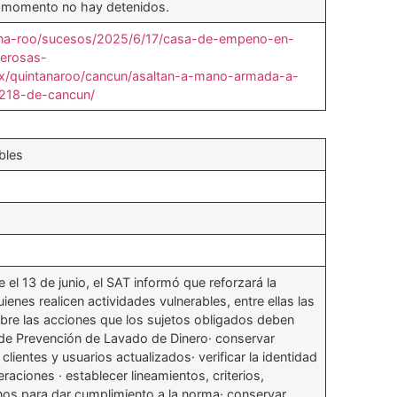
el momento no hay detenidos.
tana-roo/sucesos/2025/6/17/casa-de-empeno-en-
erosas-
x/quintanaroo/cancun/asaltan-a-mano-armada-a-
218-de-cancun/
bles
el 13 de junio, el SAT informó que reforzará la
ienes realicen actividades vulnerables, entre ellas las
re las acciones que los sujetos obligados deben
al de Prevención de Lavado de Dinero· conservar
clientes y usuarios actualizados· verificar la identidad
raciones · establecer lineamientos, criterios,
nos para dar cumplimiento a la norma· conservar