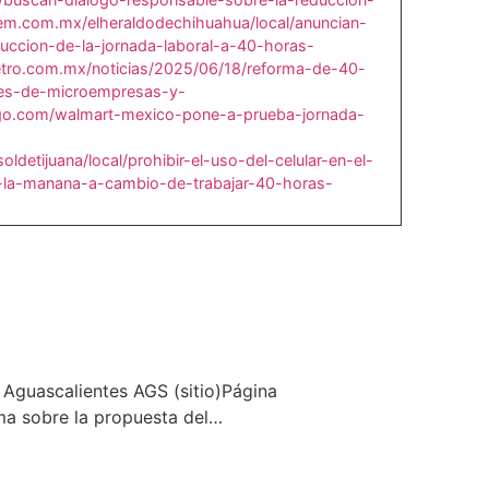
oem.com.mx/elheraldodechihuahua/local/anuncian-
ccion-de-la-jornada-laboral-a-40-horas-
etro.com.mx/noticias/2025/06/18/reforma-de-40-
nes-de-microempresas-y-
algo.com/walmart-mexico-pone-a-prueba-jornada-
ldetijuana/local/prohibir-el-uso-del-celular-en-el-
e-la-manana-a-cambio-de-trabajar-40-horas-
Aguascalientes AGS (sitio)Página
a sobre la propuesta del…