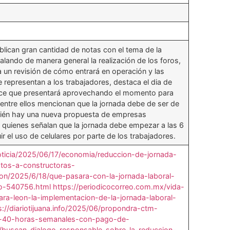
lican gran cantidad de notas con el tema de la
alando de manera general la realización de los foros,
cita un revisión de cómo entrará en operación y las
e representan a los trabajadores, destaca el dia de
ice que presentará aprovechando el momento para
s, entre ellos mencionan que la jornada debe de ser de
ién hay una nueva propuesta de empresas
, quienes señalan que la jornada debe empezar a las 6
r el uso de celulares por parte de los trabajadores.
ticia/2025/06/17/economia/reduccion-de-jornada-
stos-a-constructoras-
cion/2025/6/18/que-pasara-con-la-jornada-laboral-
io-540756.html
https://periodicocorreo.com.mx/vida-
ra-leon-la-implementacion-de-la-jornada-laboral-
s://diariotijuana.info/2025/06/propondra-ctm-
-a-40-horas-semanales-con-pago-de-
/buscan-dialogo-responsable-sobre-la-reduccion-