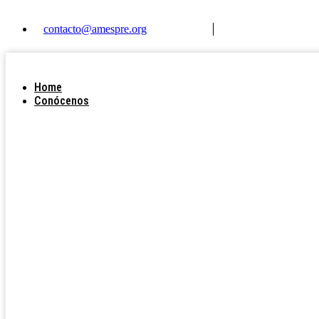
Ir
al
contacto@amespre.org
contenido
Home
Conócenos