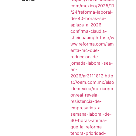
com/mexico/2025/11
/24/reforma-laboral-
de-40-horas-se-
aplaza-a-2026-
confirma-claudia-
sheinbaum/
https://w
ww.reforma.com/lam
enta-mc-que-
reduccion-de-
jornada-laboral-sea-
en-
2026/ar3111812
http
s://oem.com.mx/elso
ldemexico/mexico/m
onreal-revela-
resistencia-de-
empresarios-a-
semana-laboral-de-
40-horas-afirma-
que-la-reforma-
tendra-prioridad-