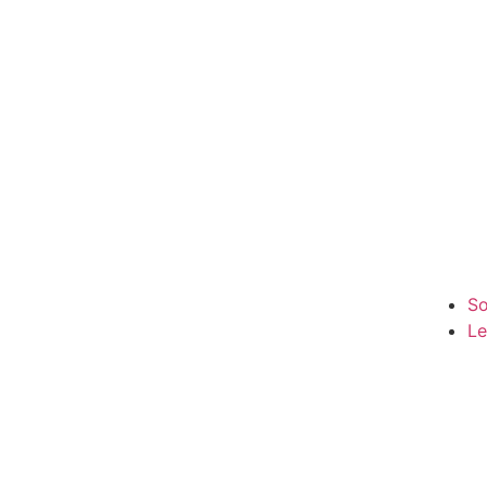
So
Le