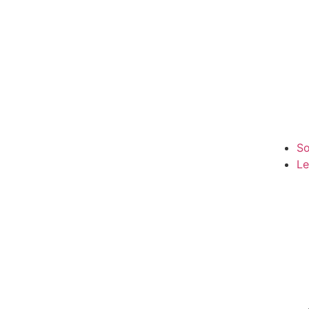
So
Le