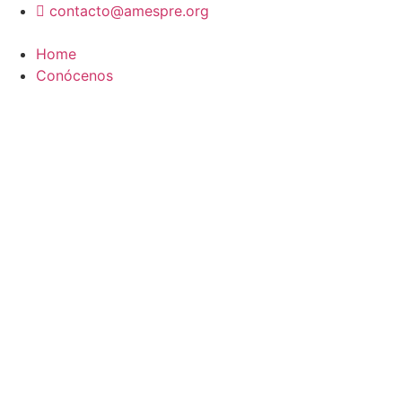
Ir
contacto@amespre.org
al
contenido
Home
Conócenos